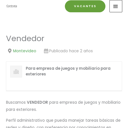
Ir
MEN
VACANTES
al
PRIN
contenido
Vendedor
Montevideo
Publicado hace 2 años
Para empresa de juegos y mobiliario para
exteriores
Buscamos
VENDEDOR
para empresa de juegos y mobiliario
para exteriores.
Perfil administrativo que pueda manejar tareas básicas de
redes y diseño, con preferencia por conocimientos en